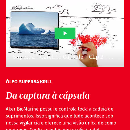
ÓLEO SUPERBA KRILL
Da captura à cápsula
Aker BioMarine possui e controla toda a cadeia de
suprimentos. Isso significa que tudo acontece sob
nossa vigilância e oferece uma visão única de como
operamos. Confira o vídeo que explica tudo!